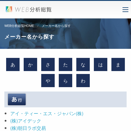
WEB分析総覧HOME
メーカー名から探す
メーカー名から探す
あ
か
さ
た
な
は
ま
や
ら
わ
アイ・ティー・エス・ジャパン(株)
(株)アイデック
(株)朝日ラボ交易