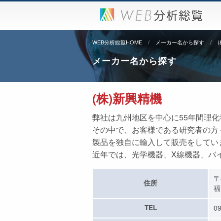
WEB分析総覧HOME
メーカー名から探す
メーカー名から探す
(株)新興精機
弊社は九州地区を中心に55年間理
その中で、お客様である研究者の方
製品を独自に輸入して販売をしてい
近年では、光学機器、X線機器、
〒
住所
福
TEL
09