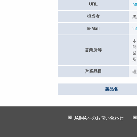
URL
ht
担当者
黒
E-Mail
in
本
熊
営業所等
業
所
営業品目
理
製品名
JAIMAへのお問い合わせ