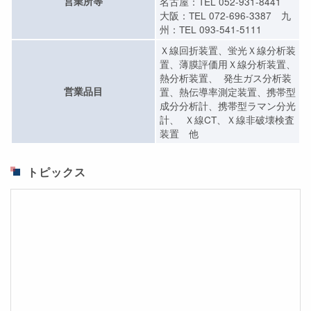
営業所等
名古屋：TEL 052-931-8441
大阪：TEL 072-696-3387 九
州：TEL 093-541-5111
Ｘ線回折装置、蛍光Ｘ線分析装
置、薄膜評価用Ｘ線分析装置、
熱分析装置、 発生ガス分析装
営業品目
置、熱伝導率測定装置、携帯型
成分分析計、携帯型ラマン分光
計、 Ｘ線CT、Ｘ線非破壊検査
装置 他
トピックス