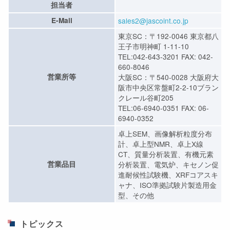
担当者
E-Mail
sales2@jascoint.co.jp
東京SC：〒192-0046 東京都八
王子市明神町 1-11-10
TEL:042-643-3201 FAX: 042-
660-8046
営業所等
大阪SC：〒540-0028 大阪府大
阪市中央区常盤町2-2-10ブラン
クレール谷町205
TEL:06-6940-0351 FAX: 06-
6940-0352
卓上SEM、画像解析粒度分布
計、卓上型NMR、卓上X線
CT、質量分析装置、有機元素
営業品目
分析装置、電気炉、キセノン促
進耐候性試験機、XRFコアスキ
ャナ、ISO準拠試験片製造用金
型、その他
トピックス