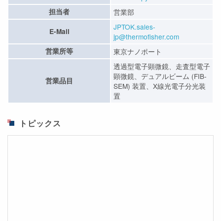
担当者
営業部
JPTOK.sales-
E-Mail
jp@thermofisher.com
営業所等
東京ナノポート
透過型電子顕微鏡、走査型電子
顕微鏡、デュアルビーム (FIB-
営業品目
SEM) 装置、X線光電子分光装
置
トピックス