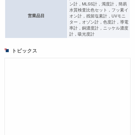
ン計，MLSS計，濁度計，簡易
水質検査比色セット，フッ素イ
営業品目
オン計，残留塩素計，UVモニ
ター，オゾン計，色度計，導電
率計，銅濃度計，ニッケル濃度
計，吸光度計
トピックス