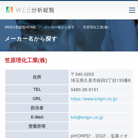
WEB分析総覧HOME
メーカー名から探す
笠原理化工業(株)
メーカー名から探す
笠原理化工業(株)
〒340-0203
住所
埼玉県久喜市桜田2丁目133番8
TEL
0480-38-9151
URL
https://www.krkjpn.co.jp/
担当者
E-Mail
krk@krkjpn.co.jp
営業所等
pH/ORP計，DO計，塩素イオ