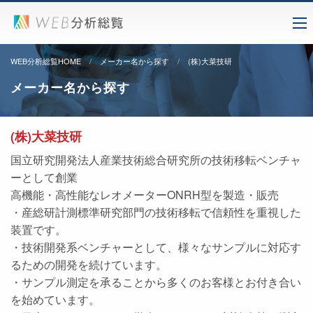
WEB分析総覧HOME
メーカー名から探す
(株)大菜技研
メーカー名から探す
(株)大菜技研
国立研究開発法人産業技術総合研究所の技術移転ベンチャ
ーとして創業
高機能・高性能なレオメーターONRH型を製造・販売
・産総研計測標準研究部門の技術移転で信頼性を重視した
装置です。
・技術開発系ベンチャーとして、様々なサンプルに対応す
るための開発を続けています。
・サンプル測定を承ることから多くのお客様とお付き合い
を始めています。