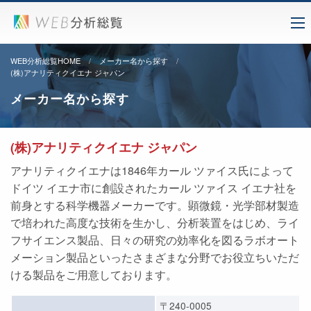
WEB分析総覧HOME
メーカー名から探す
(株)アナリティクイエナ ジャパン
メーカー名から探す
(株)アナリティクイエナ ジャパン
アナリティクイエナは1846年カール ツァイス氏によって
ドイツ イエナ市に創設されたカール ツァイス イエナ社を
前身とする科学機器メーカーです。顕微鏡・光学部材製造
で培われた高度な技術を生かし、分析装置をはじめ、ライ
フサイエンス製品、日々の研究の効率化を図るラボオート
メーション製品といったさまざまな分野でお役立ちいただ
ける製品をご用意しております。
〒240-0005