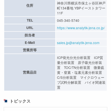
神奈川県横浜市保土ヶ谷区神戸
住所
町134番地 YBPイーストタワー
11F
TEL
045-340-5740
URL
https://www.analytik-jena.co.jp/
担当者
E-Mail
sales.jp@analytik-jena.com
営業所等
ICP発光分光分析装置 ICP質
量分析装置 原子吸光分析装
置 TOC/TN分析装置 微量硫
営業品目
黄・窒素・塩素元素分析装置
C/S分析装置 マイクロウェー
ブ試料分解装置 バイオ関連装
置
トピックス