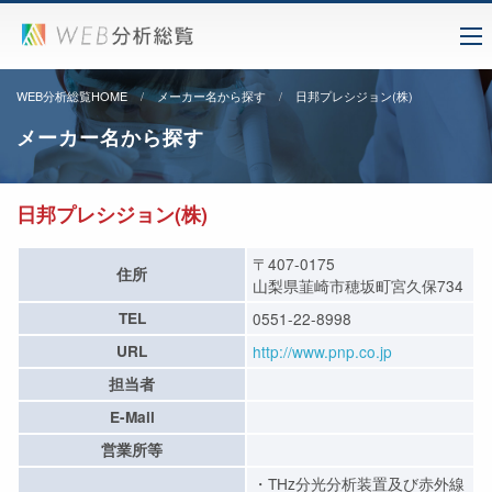
WEB分析総覧HOME
メーカー名から探す
日邦プレシジョン(株)
メーカー名から探す
日邦プレシジョン(株)
〒407-0175
住所
山梨県韮崎市穂坂町宮久保734
TEL
0551-22-8998
URL
http://www.pnp.co.jp
担当者
E-Mail
営業所等
・THz分光分析装置及び赤外線