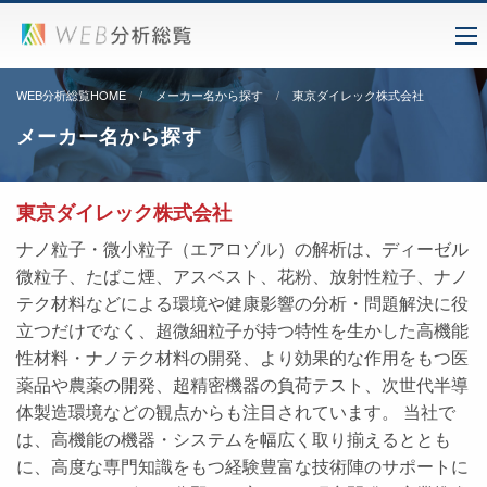
WEB分析総覧HOME
メーカー名から探す
東京ダイレック株式会社
メーカー名から探す
東京ダイレック株式会社
ナノ粒子・微小粒子（エアロゾル）の解析は、ディーゼル
微粒子、たばこ煙、アスベスト、花粉、放射性粒子、ナノ
テク材料などによる環境や健康影響の分析・問題解決に役
立つだけでなく、超微細粒子が持つ特性を生かした高機能
性材料・ナノテク材料の開発、より効果的な作用をもつ医
薬品や農薬の開発、超精密機器の負荷テスト、次世代半導
体製造環境などの観点からも注目されています。 当社で
は、高機能の機器・システムを幅広く取り揃えるととも
に、高度な専門知識をもつ経験豊富な技術陣のサポートに