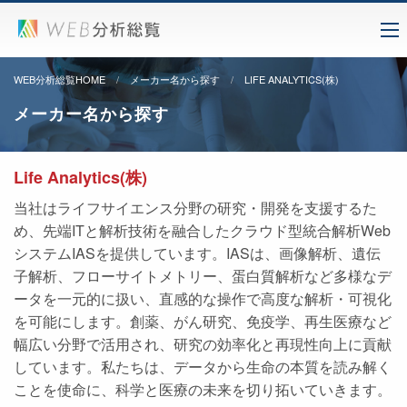
WEB分析総覧HOME
メーカー名から探す
LIFE ANALYTICS(株)
メーカー名から探す
Life Analytics(株)
当社はライフサイエンス分野の研究・開発を支援するた
め、先端ITと解析技術を融合したクラウド型統合解析Web
システムIASを提供しています。IASは、画像解析、遺伝
子解析、フローサイトメトリー、蛋白質解析など多様なデ
ータを一元的に扱い、直感的な操作で高度な解析・可視化
を可能にします。創薬、がん研究、免疫学、再生医療など
幅広い分野で活用され、研究の効率化と再現性向上に貢献
しています。私たちは、データから生命の本質を読み解く
ことを使命に、科学と医療の未来を切り拓いていきます。