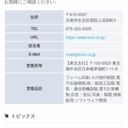
お気軽にご相談ください。
〒615-0007
住所
京都市右京区西院上花田町4
TEL
075-323-9329
URL
https://www.love.co.jp/
担当者
E-Mail
rms2@love.co.jp
【東京支社】〒103-0025 東京
営業所等
都中央区日本橋茅場町1-11-8
フォーム印刷,その他印刷類,電
子出版物類,紙・紙加工品類,電
営業品目
気・通信用機器類,電子計算機
類,広告・宣伝,写真・製図,情報
処理,ソフトウェア開発
トピックス