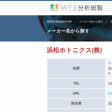
WEB分析総覧HOME
メーカー名から探す
メーカー名から探す
浜松ホトニクス(株)
〒
住所
静
6
TEL
05
URL
ht
担当者
国