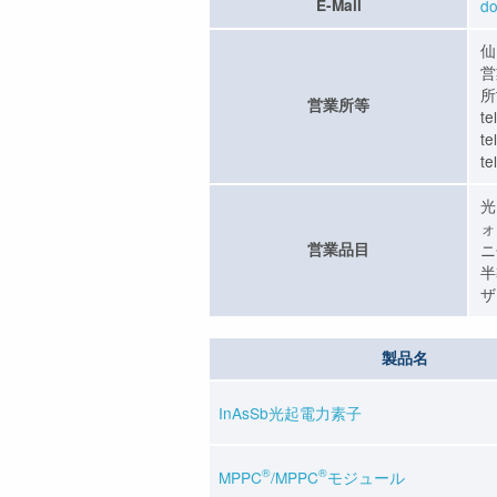
E-Mail
do
仙
営
所
営業所等
t
t
te
光
ォ
営業品目
ニ
半
ザ
製品名
InAsSb光起電力素子
®
®
MPPC
/MPPC
モジュール