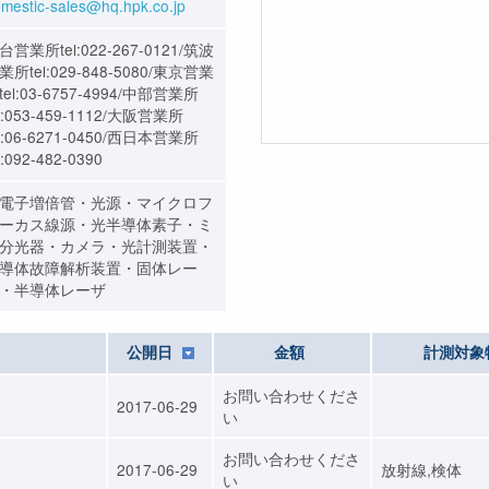
mestic-sales@hq.hpk.co.jp
台営業所tel:022-267-0121/筑波
業所tel:029-848-5080/東京営業
tel:03-6757-4994/中部営業所
el:053-459-1112/大阪営業所
el:06-6271-0450/西日本営業所
l:092-482-0390
電子増倍管・光源・マイクロフ
ーカス線源・光半導体素子・ミ
分光器・カメラ・光計測装置・
導体故障解析装置・固体レー
・半導体レーザ
公開日
金額
計測対象
お問い合わせくださ
2017-06-29
い
お問い合わせくださ
2017-06-29
放射線,検体
い