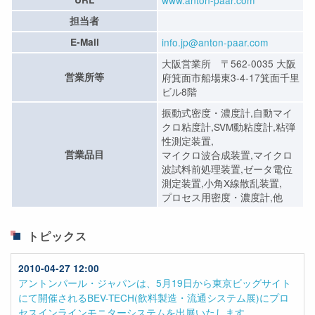
www.anton-paar.com
担当者
E-Mail
info.jp@anton-paar.com
大阪営業所 〒562-0035 大阪
営業所等
府箕面市船場東3-4-17箕面千里
ビル8階
振動式密度・濃度計,自動マイ
クロ粘度計,SVM動粘度計,粘弾
性測定装置,
営業品目
マイクロ波合成装置,マイクロ
波試料前処理装置,ゼータ電位
測定装置,小角X線散乱装置,
プロセス用密度・濃度計,他
トピックス