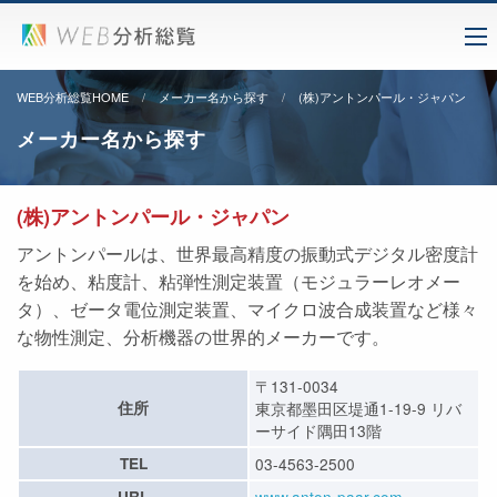
WEB分析総覧HOME
メーカー名から探す
(株)アントンパール・ジャパン
メーカー名から探す
(株)アントンパール・ジャパン
アントンパールは、世界最高精度の振動式デジタル密度計
を始め、粘度計、粘弾性測定装置（モジュラーレオメー
タ）、ゼータ電位測定装置、マイクロ波合成装置など様々
な物性測定、分析機器の世界的メーカーです。
〒131-0034
住所
東京都墨田区堤通1-19-9 リバ
ーサイド隅田13階
TEL
03-4563-2500
URL