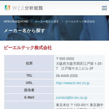
WEB分析総覧HOME
メーカー名から探す
ビーエルテック株式会社
メーカー名から探す
ビーエルテック株式会社
〒550-0002
住所
大阪府大阪市西区江戸堀 1-25-
7 江戸堀ヤタニビル 2F
TEL
06-6445-2332
URL
http://www.bl-tec.co.jp
担当者
E-Mail
contact@bl-tec.co.jp
東京本社 〒103-0011 東京都中