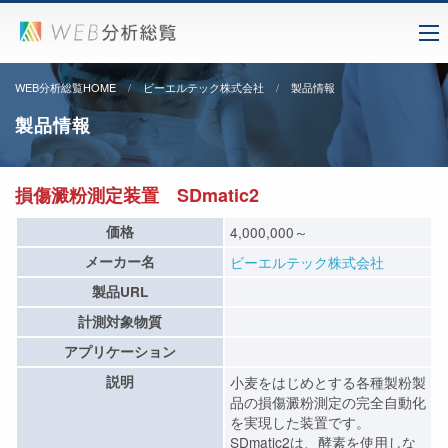
WEB分析総覧HOME
ビーエルテック株式会社
製品情報
製品情報
損傷澱粉測定装置 SDmatic2
価格
4,000,000～
メーカー名
ビーエルテック株式会社
製品URL
計測対象物質
アプリケーション
説明
小麦をはじめとする各種製粉製
品の損傷澱粉測定の完全自動化
を実現した装置です。
SDmatic2は、酵素を使用しな