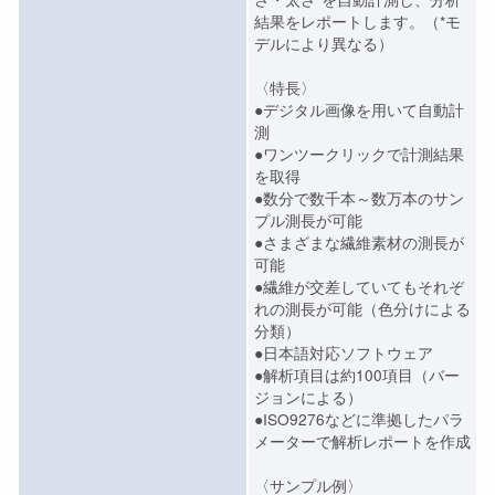
結果をレポートします。（*モ
デルにより異なる）
〈特長〉
●デジタル画像を用いて自動計
測
●ワンツークリックで計測結果
を取得
●数分で数千本～数万本のサン
プル測長が可能
●さまざまな繊維素材の測長が
可能
●繊維が交差していてもそれぞ
れの測長が可能（色分けによる
分類）
●日本語対応ソフトウェア
●解析項目は約100項目（バー
ジョンによる）
●ISO9276などに準拠したパラ
メーターで解析レポートを作成
〈サンプル例〉