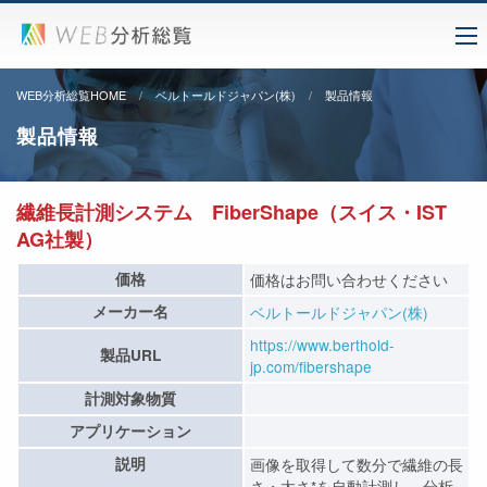
WEB分析総覧HOME
ベルトールドジャパン(株)
製品情報
製品情報
繊維長計測システム FiberShape（スイス・IST
AG社製）
価格
価格はお問い合わせください
メーカー名
ベルトールドジャパン(株)
https://www.berthold-
製品URL
jp.com/fibershape
計測対象物質
アプリケーション
説明
画像を取得して数分で繊維の長
さ・太さ*を自動計測し、分析