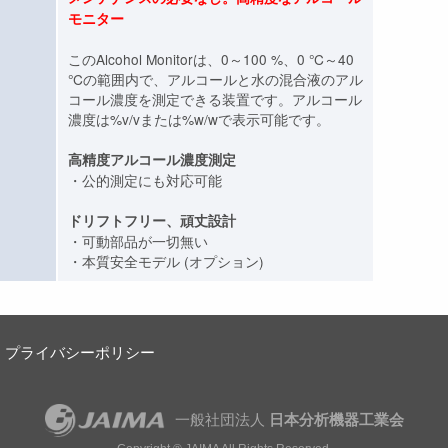
モニター
このAlcohol Monitorは、0～100 %、0 °C～40
°Cの範囲内で、アルコールと水の混合液のアル
コール濃度を測定できる装置です。アルコール
濃度は%v/vまたは%w/wで表示可能です。
高精度アルコール濃度測定
・公的測定にも対応可能
ドリフトフリー、頑丈設計
・可動部品が一切無い
・本質安全モデル (オプション)
プライバシーポリシー
一般社団法人
日本分析機器工業会