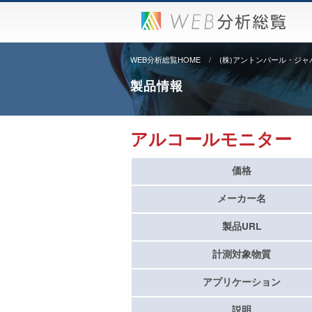
WEB分析総覧HOME
(株)アントンパール・ジャ
製品情報
アルコールモニター
価格
メーカー名
製品URL
計測対象物質
アプリケーション
説明