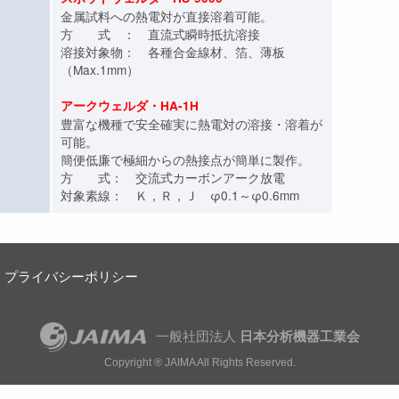
金属試料への熱電対が直接溶着可能。
方 式 ： 直流式瞬時抵抗溶接
溶接対象物： 各種合金線材、箔、薄板
（Max.1mm）
アークウェルダ・HA-1H
豊富な機種で安全確実に熱電対の溶接・溶着が
可能。
簡便低廉で極細からの熱接点が簡単に製作。
方 式： 交流式カーボンアーク放電
対象素線： Ｋ，Ｒ，Ｊ φ0.1～φ0.6mm
プライバシーポリシー
一般社団法人
日本分析機器工業会
Copyright ® JAIMA All Rights Reserved.