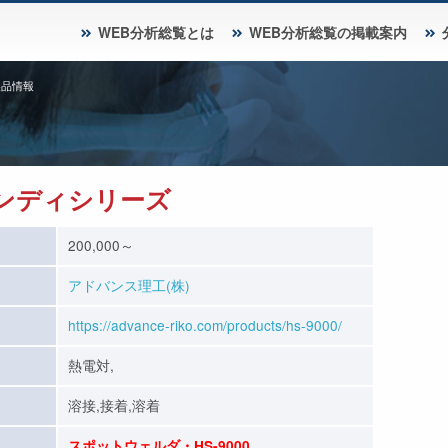
WEB分析総覧とは
WEB分析総覧の掲載案内
製品情報
ンディシリーズ
200,000～
アドバンス理工(株)
https://advance-riko.com/products/hs-9000/
熱電対,
溶接,接着,溶着
スポットウェルダ・HS-9000