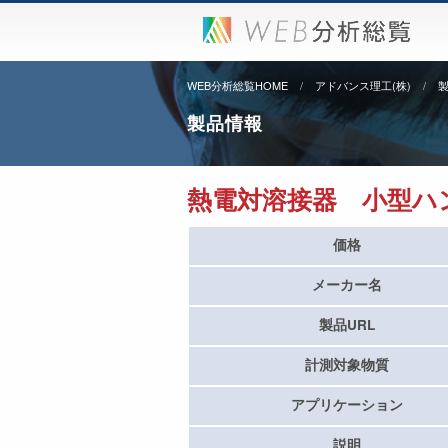
WEB分析総覧HOME
アドバンス理工(株)
製品情報
熱電対溶接器 小型ハ
価格
メーカー名
製品URL
計測対象物質
アプリケーション
説明