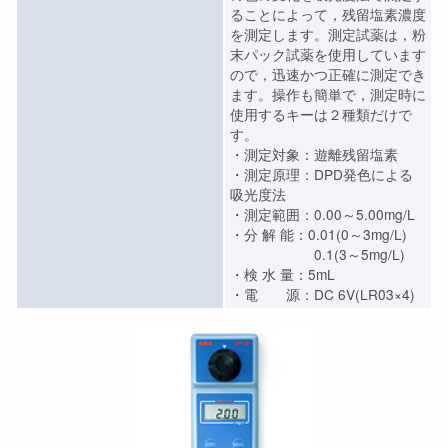
ることによって，残留塩素濃度
を測定します。測定試薬は，粉
末パック試薬を使用しています
ので，迅速かつ正確に測定でき
ます。操作も簡単で，測定時に
使用するキーは２種類だけで
す。
・測定対象：遊離残留塩素
・測定原理：DPD発色による
吸光度法
・測定範囲：0.00～5.00mg/L
・分 解 能：0.01(0～3mg/L)
0.1(3～5mg/L)
・検 水 量：5mL
・電 源：DC 6V(LR03×4)