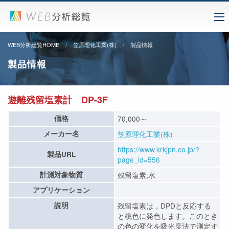
WEB分析総覧HOME
笠原理化工業(株)
製品情報
製品情報
遊離残留塩素計 DP-3F
価格
70,000～
メーカー名
笠原理化工業(株)
https://www.krkjpn.co.jp/?
製品URL
page_id=556
計測対象物質
残留塩素,水
アプリケーション
説明
残留塩素は，DPDと反応する
と桃色に発色します。このとき
の色の変化を吸光度法で測定す