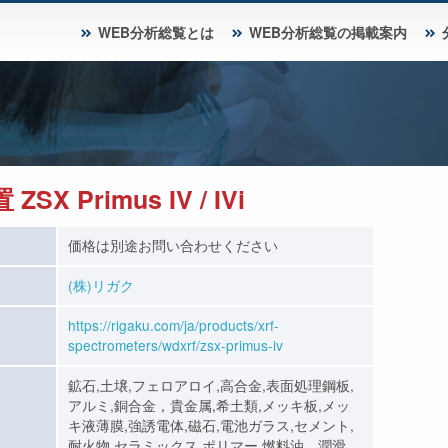
WEB分析総覧とは
WEB分析総覧の掲載案内
 Primus IV / IVi
価格は別途お問い合わせください
(株)リガク
https://rigaku.com/ja/products/xrf-
spectrometers/wdxrf/zsx-primus-iv
鉱石,土壌,フェロアロイ,高合金,表面処理鋼板,
アルミ,銅合金，貴金属,希土類,メッキ板,メッ
キ液薄膜,強誘電体,磁石,電池ガラス,セメント,
耐火物,セラミックス,ポリマー,燃料油、潤滑