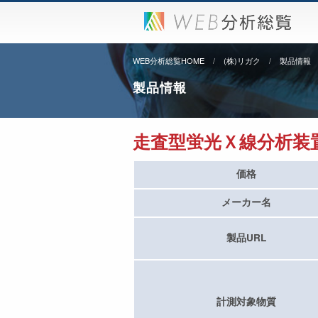
WEB分析総覧HOME
(株)リガク
製品情報
製品情報
走査型蛍光Ｘ線分析装置 ZSX
価格
メーカー名
製品URL
計測対象物質