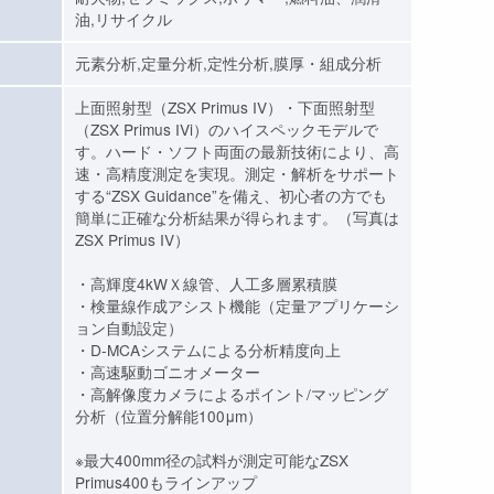
油,リサイクル
元素分析,定量分析,定性分析,膜厚・組成分析
上面照射型（ZSX Primus IV）・下面照射型
（ZSX Primus IVi）のハイスペックモデルで
す。ハード・ソフト両面の最新技術により、高
速・高精度測定を実現。測定・解析をサポート
する“ZSX Guidance”を備え、初心者の方でも
簡単に正確な分析結果が得られます。（写真は
ZSX Primus IV）
・高輝度4kWＸ線管、人工多層累積膜
・検量線作成アシスト機能（定量アプリケーシ
ョン自動設定）
・D-MCAシステムによる分析精度向上
・高速駆動ゴニオメーター
・高解像度カメラによるポイント/マッピング
分析（位置分解能100μm）
※最大400mm径の試料が測定可能なZSX
Primus400もラインアップ