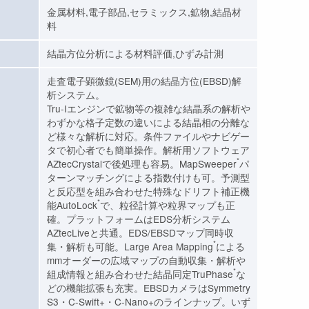
金属材料,電子部品,セラミックス,鉱物,結晶材
料
結晶方位分析による材料評価,ひずみ計測
走査電子顕微鏡(SEM)用の結晶方位(EBSD)解
析システム。
Tru-Iエンジンで鉱物等の複雑な結晶系の解析や
わずかな格子定数の違いによる結晶相の分離な
ど様々な解析に対応。条件ファイルやナビゲー
タで初心者でも簡単操作。解析用ソフトウェア
*
AZtecCrystalで後処理も容易。MapSweeper
パ
ターンマッチングによる指数付けも可。予測型
と反応型を組み合わせた特殊なドリフト補正機
*
能AutoLock
で、粒径計算や粒界マップも正
確。プラットフォームはEDS分析システム
AZtecLiveと共通。EDS/EBSDマップ同時収
*
集・解析も可能。Large Area Mapping
による
mmオーダーの広域マップの自動収集・解析や
*
組成情報と組み合わせた結晶同定TruPhase
な
どの機能拡張も充実。EBSDカメラはSymmetry
S3・C-Swift+・C-Nano+のラインナップ。いず