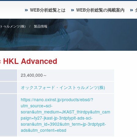
WEB分析総覧とは
WEB分析総覧の掲載案内
トゥルメンツ(株)
製品情報
HKL Advanced
23,400,000～
オックスフォード・インストゥルメンツ(株)
https://nano.oxinst.jp/products/ebsd/?
utm_source=sci-
soran&utm_medium=JKAST_thirdpy&utm_cam
paign=fy27-jkast-jp-3rdptyplt-ads-sci-
soran&utm_id=3902&utm_term=jp-3rdptyplt-
ads&utm_content=ebsd