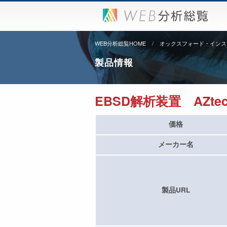
WEB分析総覧HOME
オックスフォード・インス
製品情報
EBSD解析装置 AZtec 
価格
メーカー名
製品URL