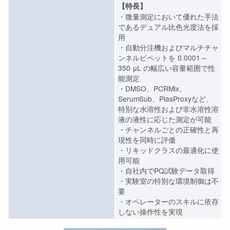
【特長】
・微量測定において優れた手法
であるデュアル比色光度法を採
用
・自動分注機およびマルチチャ
ンネルピペットを 0.0001～
350 μL の幅広い容量範囲で性
能測定
・DMSO、PCRMix、
SerumSub、PlasProxyなど、
特別な水溶性および非水溶性溶
液の液性に応じた測定が可能
・チャンネルごとの正確性と再
現性を同時に評価
・リキッドクラスの最適化に使
用可能
・自社内でPQ試験データ取得
・実験室の特別な環境制御は不
要
・オペレーターのスキルに依存
しない操作性を実現