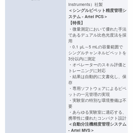
Instruments）社製
＜シングルピペット精度管理シ
ステム - Artel PCS＞
【特長】
・微量測定において優れた手法
であるデュアル比色光度法を採
用
・0.1 μL～5 mLの容量範囲で
シングルチャンネルピペットを
3分以内に測定
・オペレーターのスキル評価と
トレーニングに対応
・結果は自動的に文書化し、保
存
・専用ソフトウェアによるピペ
ットの一元管理の実現
・実験室の特別な環境整備は不
要
・あらゆる実験室に適応する、
携帯性に優れたコンパクト設計
＜自動分注機精度管理システム
- Artel MVS＞