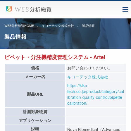
WEB分析総覧HOME
キコーテック株式会社
製品情報
製品情報
ピペット・分注機精度管理システム - Artel
価格
お問い合わせください。
メーカー名
キコーテック株式会社
https://kiko-
tech.co.jp/product/category/cal
製品URL
ibration-quality-control/pipette-
calibration/
計測対象物質
アプリケーション
説明
Nova Biomedical（Advanced