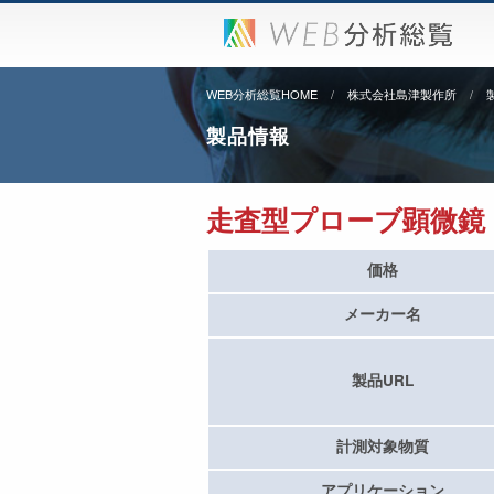
WEB分析総覧HOME
株式会社島津製作所
製品情報
走査型プローブ顕微鏡 SP
価格
メーカー名
製品URL
計測対象物質
アプリケーション