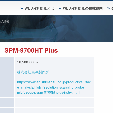
WEB分析総覧とは
WEB分析総覧の掲載案内
製品情報
M-9700HT Plus
16,500,000～
株式会社島津製作所
https://www.an.shimadzu.co.jp/products/surfac
e-analysis/high-resolution-scanning-probe-
microscope/spm-9700ht-plus/index.html