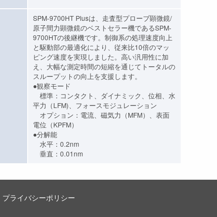
SPM-9700HT Plusは、走査型プローブ顕微鏡/
原子間力顕微鏡のベストセラー機であるSPM-
9700HTの後継機です。制御系の処理速度向上
と駆動部の最適化により、従来比10倍のマッ
ピング速度を実現しました。高い汎用性に加
え、大幅な測定時間の短縮を通じてトータルの
スループットの向上を支援します。
●観察モード
標準：コンタクト、ダイナミック、位相、水
平力（LFM)、フォースモジュレーション
オプション：電流、磁気力（MFM）、表面
電位（KPFM）
●分解能
水平：0.2nm
垂直：0.01nm
プライバシーポリシー