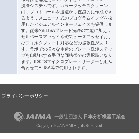
洗浄システムです。カラータッチスクリーン
は，プロトコールを迅速かつ直感的に作成でき
るよう，メニュー方式のプログラムイングを採
用したビジュアルインターフェイスを提供しま
す。従来のELISAプレート洗浄の性能に加え，
セルベースアッセイや磁気ビーズアッセイおよ
びフィルタプレート対応などの拡張性がありま
す。ラボでの様々な用途のプレート洗浄ステッ
プを自動化する手頃な価格帯での選択肢となり
ます。800TSマイクロプレートリーダーと組み
合わせてELISA等で使用されます。
プライバシーポリシー
一般社団法人
日本分析機器工業会
Copyright ® JAIMA All Rights Reserved.