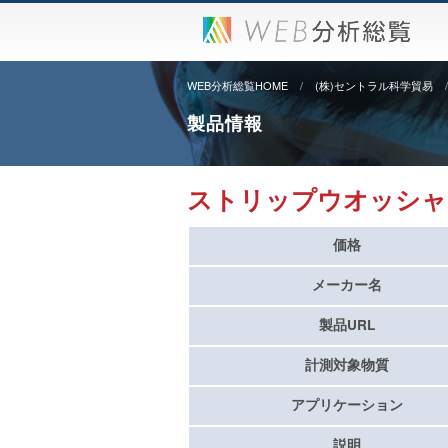
WEB分析総覧HOME
(株)セントラル科学貿易
製品情報
ストリップウオッシャー
価格
メーカー名
製品URL
計測対象物質
アプリケーション
説明