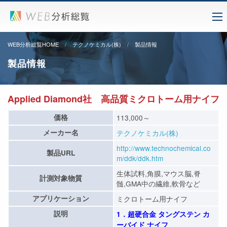
WEB分析総覧HOME
テクノケミカル(株)
製品情報
製品情報
Applied Diamond社 高品質ミクロトーム用ナイフ
価格
113,000～
メーカー名
テクノケミカル(株)
http://www.technochemical.co
製品URL
m/ddk/ddk.htm
生体試料,角膜,マウス脳,脊
計測対象物質
髄,GMA中の繊維,軟骨など
アプリケーション
ミクロトーム用ナイフ
説明
1．超硬合金 タングステン カ
ーバイド ナイフ