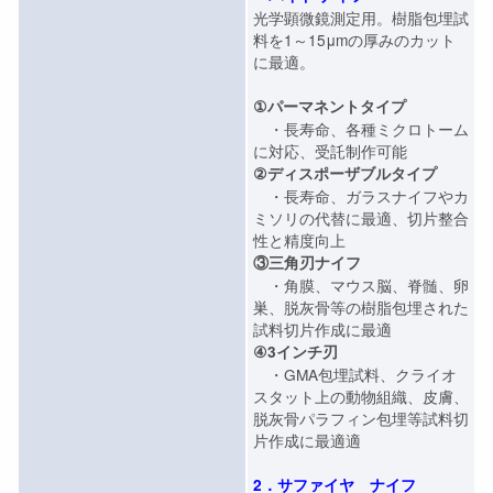
光学顕微鏡測定用。樹脂包埋試
料を1～15μmの厚みのカット
に最適。
①パーマネントタイプ
・長寿命、各種ミクロトーム
に対応、受託制作可能
②ディスポーザブルタイプ
・長寿命、ガラスナイフやカ
ミソリの代替に最適、切片整合
性と精度向上
③三角刃ナイフ
・角膜、マウス脳、脊髄、卵
巣、脱灰骨等の樹脂包埋された
試料切片作成に最適
④3インチ刃
・GMA包埋試料、クライオ
スタット上の動物組織、皮膚、
脱灰骨パラフィン包埋等試料切
片作成に最適適
2．サファイヤ ナイフ