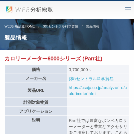
WEB分析総覧HOME
(株)セントラル科学貿易
製品情報
製品情報
カロリーメーター6000シリーズ (Parr社)
価格
3,700,000～
メーカー名
(株)セントラル科学貿易
https://cscjp.co.jp/analyzer_d/c
製品URL
alorimeter.html
計測対象物質
アプリケーション
説明
Parr社では豊富なボンベカロリ
ーメーターと豊富なアクセサリ
をご用意しております。これら