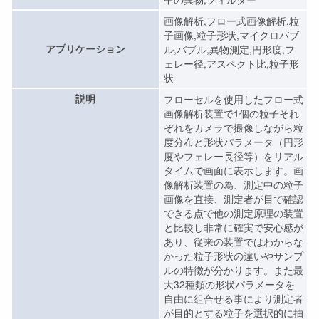
画像解析,フロー式画像解析,粒
子画像,粒子形状,マイクロバブ
アプリケーション
ル,バブル,異物測定,円形度,フ
ェレー径,アスペクト比,粒子形
状
説明
フローセルを使用したフロー式
画像解析装置で1個の粒子それ
ぞれをカメラで撮像しながら粒
度分布と形状パラメータ（円形
度やフェレー長径等）をリアル
タイムで画面に表示します。画
像解析装置の為、測定中の粒子
画像を直接、測定者が目で確認
できる点で他の測定原理の装置
と比較し非常に確実で安心感が
あり、従来の装置ではわからな
かった粒子形状の違いやサンプ
ルの特徴が分かります。また最
大32種類の形状パラメータを
自由に組合せる事により測定者
が目的とする粒子を選択的に抽