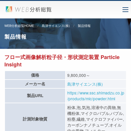
WEB分析総覧HOME
島津サイエンス(株)
製品情報
製品情報
フロー式画像解析粒子径・形状測定装置 Particle
Insight
価格
9,800,000～
メーカー名
島津サイエンス(株)
https://www.ssc.shimadzu.co.jp
製品URL
/products/mic/powder.html
粉体,泡,気泡,溶液中の異物,無
機粉体,マイクロバブル,バブル,
計測対象物質
粉塵,繊維,マイクロファイバー,
カーボンナノチューブ,オイル
中の異物,フィルター