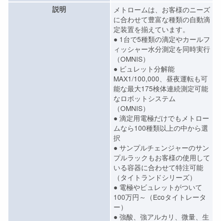
説明
メトロームは、お客様のニーズ
に合わせて豊富な種類の自動滴
定装置を揃えています。
● 1台で5種類の滴定やカールフ
ィッシャー水分測定を同時実行
（OMNIS）
● ビュレット分解能
MAX1/100,000、昼夜運転も可
能な最大175検体連続測定可能
なロボットシステム
（OMNIS）
● 滴定用電極だけでもメトロー
ムなら100種類以上の中から選
択
● サンプルチェンジャーのサン
プルラックもお客様の使用して
いる容器に合わせて特注可能
（タイトランドシリーズ）
● 電極やビュレットがついて
100万円～（Ecoタイトレータ
ー）
● 強酸、強アルカリ、微量、生