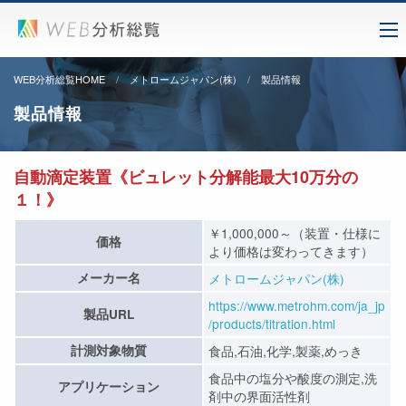
WEB分析総覧HOME
メトロームジャパン(株)
製品情報
製品情報
自動滴定装置《ビュレット分解能最大10万分の
１！》
￥1,000,000～（装置・仕様に
価格
より価格は変わってきます）
メーカー名
メトロームジャパン(株)
https://www.metrohm.com/ja_jp
製品URL
/products/titration.html
計測対象物質
食品,石油,化学,製薬,めっき
食品中の塩分や酸度の測定,洗
アプリケーション
剤中の界面活性剤