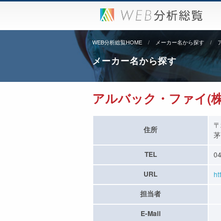
WEB分析総覧HOME
メーカー名から探す
メーカー名から探す
アルバック・ファイ(株
〒
住所
茅
TEL
04
URL
ht
担当者
E-Mail