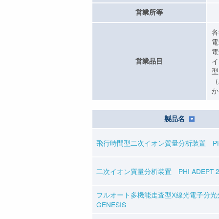
営業所等
各
電
電
営業品目
イ
型
（
か
製品名
飛行時間型二次イオン質量分析装置 PHI n
二次イオン質量分析装置 PHI ADEPT 
フルオート多機能走査型X線光電子分光分
GENESIS