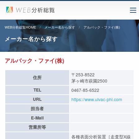
WEB分析総覧HOME
メーカー名から探す
アルバック・ファイ(株)
メーカー名から探す
アルバック・ファイ(株)
〒253-8522
住所
茅ヶ崎市萩園2500
TEL
0467-85-6522
URL
https://www.ulvac-phi.com
担当者
E-Mail
営業所等
各種表面分析装置［走査型X線