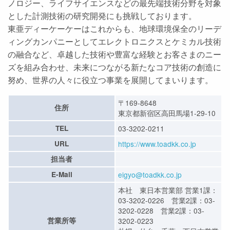
ノロジー、ライフサイエンスなどの最先端技術分野を対象
とした計測技術の研究開発にも挑戦しております。
東亜ディーケーケーはこれからも、地球環境保全のリーデ
ィングカンパニーとしてエレクトロニクスとケミカル技術
の融合など、卓越した技術や豊富な経験とお客さまのニー
ズを組み合わせ、未来につながる新たなコア技術の創造に
努め、世界の人々に役立つ事業を展開してまいります。
〒169-8648
住所
東京都新宿区高田馬場1-29-10
TEL
03-3202-0211
URL
https://www.toadkk.co.jp
担当者
E-Mail
eigyo@toadkk.co.jp
本社 東日本営業部 営業1課：
03-3202-0226 営業2課：03-
3202-0228 営業2課：03-
営業所等
3202-0223