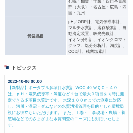
札幌・仙台・千葉・西日本営業
部（大阪）・名古屋・広島・四
国・九州
pH／ORP計、電気伝導率計、
マルチ水質計、溶存酸素計、自
動滴定装置、吸光光度計、
営業品目
イオン分析計、イオンクロマト
グラフ、塩分分析計、濁度計、
COD計、残留塩素計
トピックス