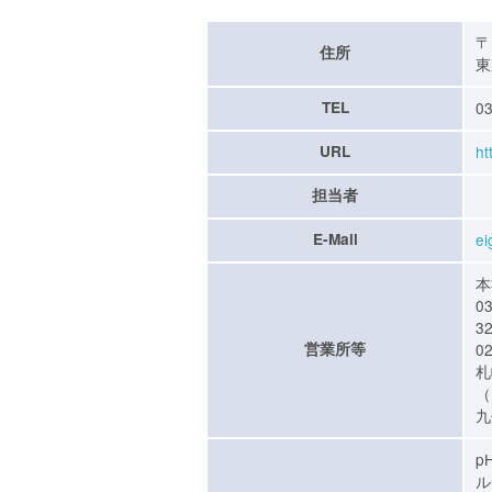
〒
住所
東
TEL
03
URL
ht
担当者
E-Mail
ei
本
0
3
営業所等
0
札
（
九
p
ル