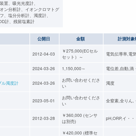
装置、吸光光度計、
オン分析計、イオンクロマトグ
フ、塩分分析計、濁度計、
OD計、残留塩素計
公開日
金額
計測対象
￥275,000(ECセル
2012-04-03
電気伝導率,電
セット）～
2024-03-26
1,150,000～
電位差,自動,滴
お問い合わせくださ
ブル濁度計
2024-03-26
濁度
い
お問い合わせくださ
2023-05-01
全窒素,全りん,
い
￥360,000 (センサ
2012-03-28
pH,ORP,イ・
は別売)
￥420,000 (標準セ