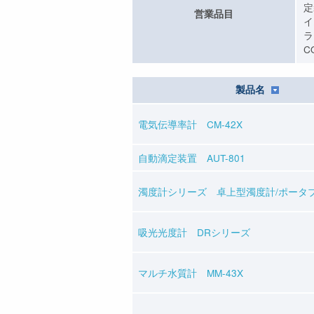
定
営業品目
イ
ラ
C
製品名
電気伝導率計 CM-42X
自動滴定装置 AUT-801
濁度計シリーズ 卓上型濁度計/ポータ
吸光光度計 DRシリーズ
マルチ水質計 MM-43X