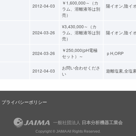
￥1,600,000～（カ
2012-04-03
陽イオン,陰イ
ラム、溶離液等は別
売）
¥3,430,000～（カ
2024-03-26
ラム、溶離液等は別
陽イオン,陰イ
売）
￥250,000(pH電極
2024-03-26
ｐH,ORP
セット）～
お問い合わせくださ
2012-04-03
遊離塩素,全塩
い
プライバシーポリシー
一般社団法人
日本分析機器工業会
Copyright ® JAIMA All Rights Reserved.