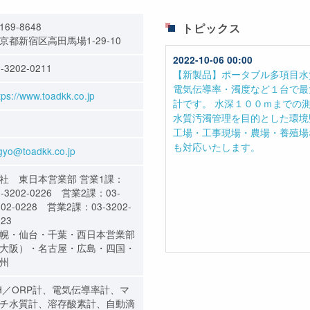
169-8648
トピックス
京都新宿区高田馬場1-29-10
-3202-0211
tps://www.toadkk.co.jp
gyo@toadkk.co.jp
社 東日本営業部 営業1課：
3-3202-0226 営業2課：03-
202-0228 営業2課：03-3202-
223
幌・仙台・千葉・西日本営業部
大阪）・名古屋・広島・四国・
州
H／ORP計、電気伝導率計、マ
チ水質計、溶存酸素計、自動滴