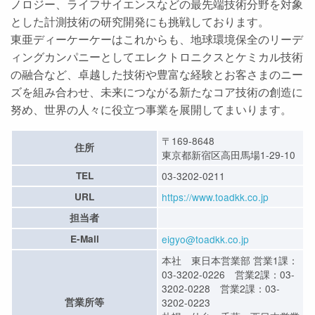
ノロジー、ライフサイエンスなどの最先端技術分野を対象
とした計測技術の研究開発にも挑戦しております。
東亜ディーケーケーはこれからも、地球環境保全のリーデ
ィングカンパニーとしてエレクトロニクスとケミカル技術
の融合など、卓越した技術や豊富な経験とお客さまのニー
ズを組み合わせ、未来につながる新たなコア技術の創造に
努め、世界の人々に役立つ事業を展開してまいります。
〒169-8648
住所
東京都新宿区高田馬場1-29-10
TEL
03-3202-0211
URL
https://www.toadkk.co.jp
担当者
E-Mail
eigyo@toadkk.co.jp
本社 東日本営業部 営業1課：
03-3202-0226 営業2課：03-
3202-0228 営業2課：03-
営業所等
3202-0223