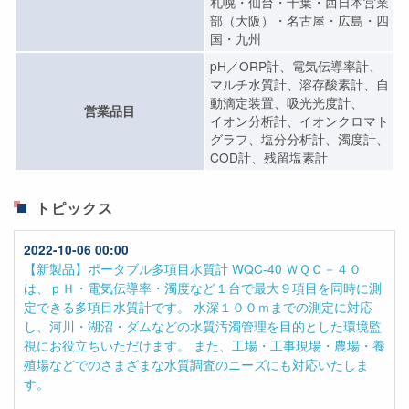
札幌・仙台・千葉・西日本営業
部（大阪）・名古屋・広島・四
国・九州
pH／ORP計、電気伝導率計、
マルチ水質計、溶存酸素計、自
動滴定装置、吸光光度計、
営業品目
イオン分析計、イオンクロマト
グラフ、塩分分析計、濁度計、
COD計、残留塩素計
トピックス