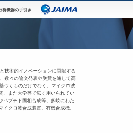
分析機器の手引き
献と技術的イノベーションに貢献する
て、数々の論文発表や受賞を通して高
に基づくものだけでなく、マイクロ波
関、また大学等で広く用いられてい
びペプチド固相合成等、多岐にわた
マイクロ波合成装置、有機合成機、