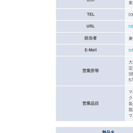
東
TEL
03
URL
ht
担当者
兼
E-Mail
in
大
淀
営業所等
3
5
マ
ク
営業品目
装
脂
マ
製品名