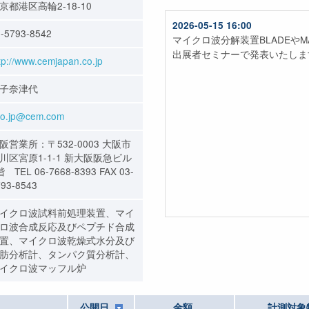
京都港区高輪2-18-10
-5793-8542
tp://www.cemjapan.co.jp
子奈津代
fo.jp@cem.com
阪営業所：〒532-0003 大阪市
川区宮原1-1-1 新大阪阪急ビル
階 TEL 06-7668-8393 FAX 03-
793-8543
イクロ波試料前処理装置、マイ
ロ波合成反応及びペプチド合成
置、マイクロ波乾燥式水分及び
肪分析計、タンパク質分析計、
イクロ波マッフル炉
公開日
金額
計測対象