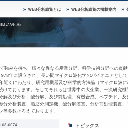
WEB分析総覧とは
WEB分析総覧の掲載案内
EM JAPAN(株)
して強みを持ち、様々な異なる産業分野、科学技術分野への貢
1978年に設立され、長い間マイクロ波化学のパイオニアとし
0年近くにわたり、研究用機器及び科学的方法論（マイクロ波
続けております。そしてそれらは世界中の大企業、一流研究機
分解及び分析、酸分解、及び前処理、有機合成、ペプチド、及
形分分析装置、脂肪分測定機、酸分解装置、分析前処理装置、
ン等多数そろえております。
108-0074
トピックス