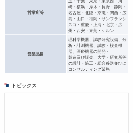
玉・千葉・東京・東京西・川
崎・横浜・厚木・長野・静岡・
営業所等
名古屋・北陸・京滋・関西・広
島・山口・福岡・サンフランシ
スコ・重慶・上海・北京・広
州・西安・東莞・ケルン
理科学機器、試験研究設備、分
析・計測機器、試験・検査機
器、医療機器の開発・
営業品目
製造及び販売、大学・研究所等
の設計・施工・総合移送並びに
コンサルティング業務
トピックス