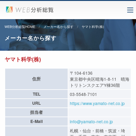
WEB分析総覧HOME
メーカー名から探す
ヤマト科学(株)
メーカー名から探す
ヤマト科学(株)
〒104-6136
住所
東京都中央区晴海1-8-11 晴海
トリトンスクエアY棟36階
TEL
03-5548-7101
URL
https://www.yamato-net.co.jp
担当者
E-Mail
info@yamato-net.co.jp
札幌・仙台・前橋・筑波・埼