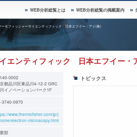
WEB分析総覧とは
WEB分析総覧の掲載案内
サーモフィッシャーサイエンティフィック 日本エフイー・アイ(株)
イエンティフィック 日本エフイー・ア
140-0002
トピックス
京都品川区東品川4-12-2 GRC
川イノベーションパーク1F
-3740-0970
tps://www.thermofisher.com/jp/j
home/electron-microscopy.html
業部