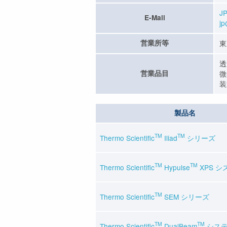
JP
E-Mail
jp
営業所等
東
透
営業品目
微
装
製品名
TM
TM
Thermo Scientific
Iliad
シリーズ
TM
TM
Thermo Scientific
Hypulse
XPS シ
TM
Thermo Scientific
SEM シリーズ
TM
TM
Thermo Scientiﬁc
DualBeam
シス