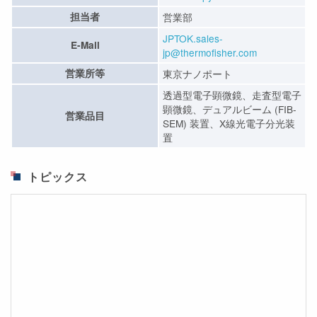
担当者
営業部
JPTOK.sales-
E-Mail
jp@thermofisher.com
営業所等
東京ナノポート
透過型電子顕微鏡、走査型電子
顕微鏡、デュアルビーム (FIB-
営業品目
SEM) 装置、X線光電子分光装
置
トピックス