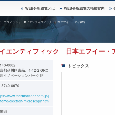
WEB分析総覧とは
WEB分析総覧の掲載案内
サーモフィッシャーサイエンティフィック 日本エフイー・アイ(株)
イエンティフィック 日本エフイー・ア
140-0002
トピックス
京都品川区東品川4-12-2 GRC
川イノベーションパーク1F
-3740-0970
tps://www.thermofisher.com/jp/j
home/electron-microscopy.html
業部