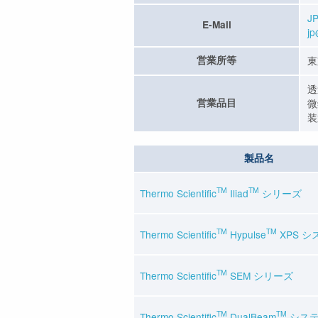
JP
E-Mail
jp
営業所等
東
透
営業品目
微
装
製品名
TM
TM
Thermo Scientific
Iliad
シリーズ
TM
TM
Thermo Scientific
Hypulse
XPS シ
TM
Thermo Scientific
SEM シリーズ
TM
TM
Thermo Scientiﬁc
DualBeam
シス