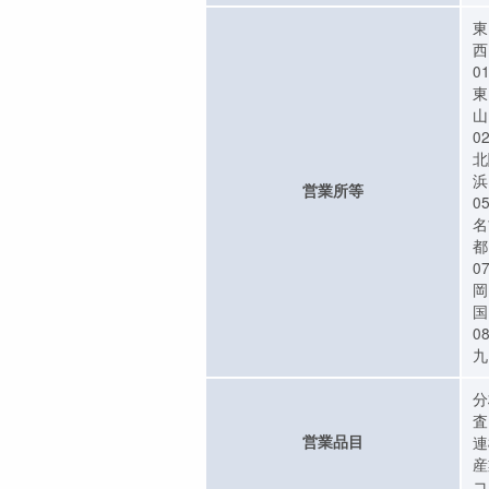
東
西
0
東
山
0
北
浜
営業所等
0
名
都
07
岡
国
0
九
分
査
営業品目
連
産
コ