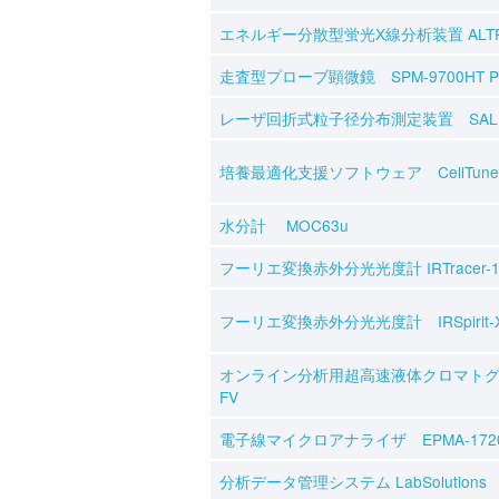
エネルギー分散型蛍光X線分析装置 ALTR
走査型プローブ顕微鏡 SPM-9700HT Pl
レーザ回折式粒子径分布測定装置 SALD-
培養最適化支援ソフトウェア CellTune
水分計 MOC63u
フーリエ変換赤外分光光度計 IRTracer-1
フーリエ変換赤外分光光度計 IRSpirit
オンライン分析用超高速液体クロマトグラフ
FV
電子線マイクロアナライザ EPMA-1720T
分析データ管理システム LabSolutions