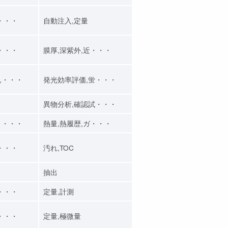
・・・
自動注入,定量
・・・
膜厚,深紫外,近・・・
,・・・
発光効率評価,蛍・・・
異物分析,確認試・・・
ィ・・・
熱量,熱履歴,ガ・・・
・・・
汚れ,TOC
抽出
・・・
定量,計測
・・・
定量,極微量