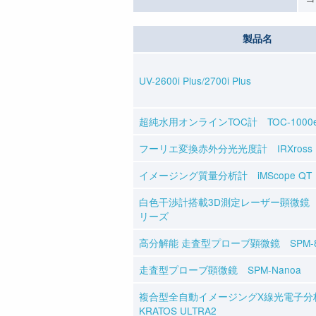
製品名
UV-2600i Plus/2700i Plus
超純水用オンラインTOC計 TOC-1000e
フーリエ変換赤外分光光度計 IRXross
イメージング質量分析計 iMScope QT
白色干渉計搭載3D測定レーザー顕微鏡 O
リーズ
高分解能 走査型プローブ顕微鏡 SPM-
走査型プローブ顕微鏡 SPM-Nanoa
複合型全自動イメージングX線光電子分
KRATOS ULTRA2