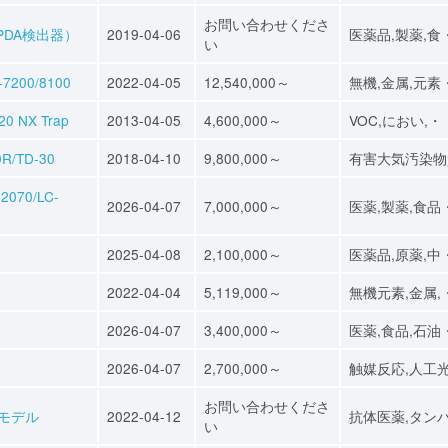
お問い合わせくださ
PDA検出器）
2019-04-06
医薬品,製薬,食
い
00/8100
2022-04-05
12,540,000～
無機,金属,元素
 NX Trap
2013-04-05
4,600,000～
VOC,におい,・
/TD-30
2018-04-10
9,800,000～
有害大気汚染物
070/LC-
2026-04-07
7,000,000～
医薬,製薬,食品
2025-04-08
2,100,000～
医薬品,原薬,中
2022-04-04
5,119,000～
無機元素,金属,
2026-04-07
3,400,000～
医薬,食品,石油
2026-04-07
2,700,000～
触媒反応,人工
お問い合わせくださ
LCモデル
2022-04-12
抗体医薬,タン
い