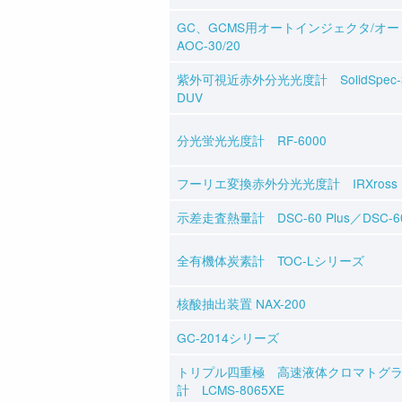
GC、GCMS用オートインジェクタ/オ
AOC-30/20
紫外可視近赤外分光光度計 SolidSpec-370
DUV
分光蛍光光度計 RF-6000
フーリエ変換赤外分光光度計 IRXross
示差走査熱量計 DSC-60 Plus／DSC-60A
全有機体炭素計 TOC-Lシリーズ
核酸抽出装置 NAX-200
GC-2014シリーズ
トリプル四重極 高速液体クロマトグ
計 LCMS-8065XE