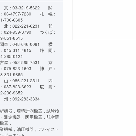
 京：03-3219-5622 関
：06-4797-7230 札 幌：
11-700-6605
 北：022-221-6231 郡
：024-939-3790 つくば：
29-851-8515
関東：048-646-0081 横
：045-311-4615 静 岡：
54-285-0124
古屋：052-565-7531 京
：075-823-1603 神 戸：
8-331-9665
 山：086-221-2511 四
：087-823-6623 広 島：
82-236-9652
 州：092-283-3334
析機器，環境計測機器，試験検
・測定機器，医用機器，航空関
機器，
業機械，油圧機器，デバイス・
ンポーネント