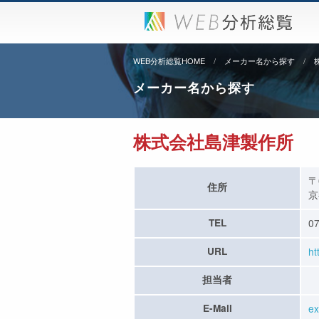
WEB分析総覧HOME
メーカー名から探す
メーカー名から探す
株式会社島津製作所
〒
住所
京
TEL
07
URL
ht
担当者
E-Mail
ex