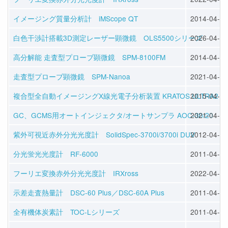
イメージング質量分析計 iMScope QT
2014-04-08
白色干渉計搭載3D測定レーザー顕微鏡 OLS5500シリーズ
2026-04-07
高分解能 走査型プローブ顕微鏡 SPM-8100FM
2014-04-02
走査型プローブ顕微鏡 SPM-Nanoa
2021-04-05
複合型全自動イメージングX線光電子分析装置 KRATOS ULTRA2
2015-04-06
GC、GCMS用オートインジェクタ/オートサンプラ AOC-30/20
2021-04-02
紫外可視近赤外分光光度計 SolidSpec-3700i/3700i DUV
2012-04-17
分光蛍光光度計 RF-6000
2011-04-01
フーリエ変換赤外分光光度計 IRXross
2022-04-04
示差走査熱量計 DSC-60 Plus／DSC-60A Plus
2011-04-01
全有機体炭素計 TOC-Lシリーズ
2011-04-25