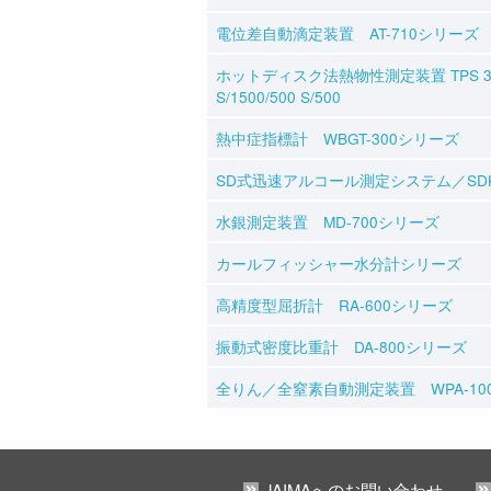
電位差自動滴定装置 AT-710シリーズ
ホットディスク法熱物性測定装置 TPS 350
S/1500/500 S/500
熱中症指標計 WBGT-300シリーズ
SD式迅速アルコール測定システム／SD
水銀測定装置 MD-700シリーズ
カールフィッシャー水分計シリーズ
高精度型屈折計 RA-600シリーズ
振動式密度比重計 DA-800シリーズ
全りん／全窒素自動測定装置 WPA-10
JAIMAへのお問い合わせ