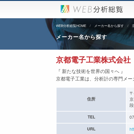
WEB分析総覧HOME
メーカー名から探す
メーカー名から探す
京都電子工業株式会社
『 新たな技術を世界の国々へ 』
京都電子工業は、分析計の専門メー
〒
住所
京
段
TEL
07
URL
ht