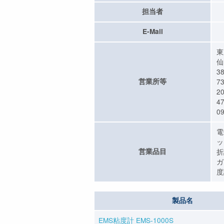
担当者
E-Mail
東
仙
3
営業所等
7
2
4
09
電
ッ
営業品目
折
ガ
度
製品名
EMS粘度計 EMS-1000S