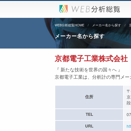
WEB分析総覧HOME
メーカー名から探す
メーカー名から探す
京都電子工業株式会社
『 新たな技術を世界の国々へ 』
京都電子工業は、分析計の専門メー
〒
住所
京
段
TEL
07
URL
ht