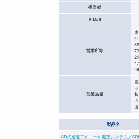
担当者
E-Mail
東
仙
3
営業所等
7
2
4
09
電
ッ
営業品目
折
ガ
度
製品名
SD式迅速アルコール測定システム／SD