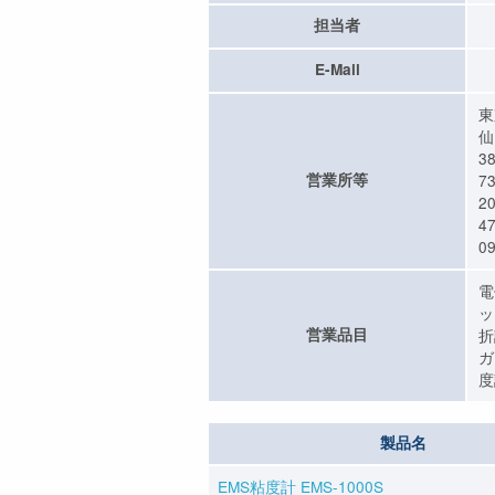
担当者
E-Mail
東
仙
3
営業所等
7
2
4
09
電
ッ
営業品目
折
ガ
度
製品名
EMS粘度計 EMS-1000S