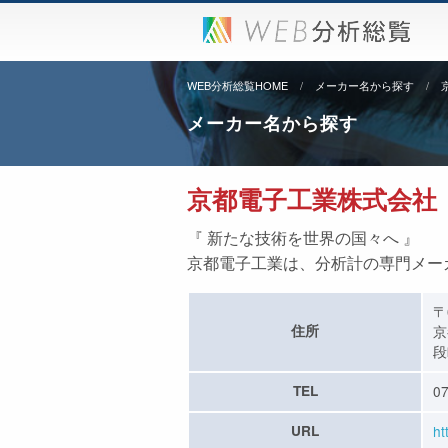
WEB分析総覧HOME
メーカー名から探す
メーカー名から探す
京都電子工業株式会社
『 新たな技術を世界の国々へ 』
京都電子工業は、分析計の専門メー
〒
住所
京
段
TEL
07
URL
ht