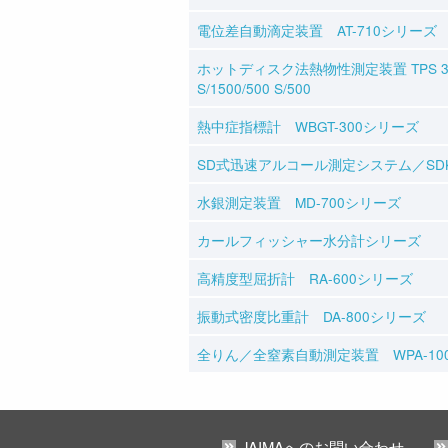
電位差自動滴定装置 AT-710シリーズ
ホットディスク法熱物性測定装置 TPS 350
S/1500/500 S/500
熱中症指標計 WBGT-300シリーズ
SD式迅速アルコール測定システム／SD
水銀測定装置 MD-700シリーズ
カールフィッシャー水分計シリーズ
高精度型屈折計 RA-600シリーズ
振動式密度比重計 DA-800シリーズ
全りん／全窒素自動測定装置 WPA-10
JAIMAへのお問い合わせ