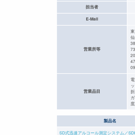
担当者
E-Mail
東
仙
3
営業所等
7
2
4
09
電
ッ
営業品目
折
ガ
度
製品名
SD式迅速アルコール測定システム／SD