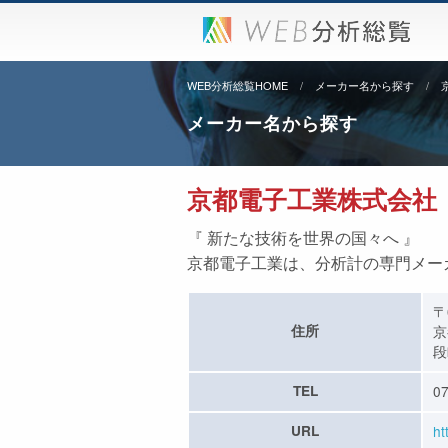
WEB分析総覧HOME
メーカー名から探す
メーカー名から探す
京都電子工業株式会社
『 新たな技術を世界の国々へ 』
京都電子工業は、分析計の専門メー
〒
住所
京
段
TEL
07
URL
ht