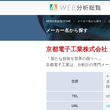
WEB分析総覧HOME
メーカー名から探す
メーカー名から探す
京都電子工業株式会社
『 新たな技術を世界の国々へ 』
京都電子工業は、分析計の専門メー
〒
住所
京
段
TEL
07
URL
ht