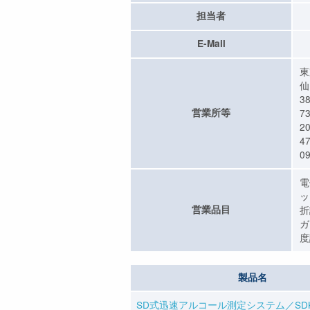
担当者
E-Mail
東
仙
3
営業所等
7
2
4
09
電
ッ
営業品目
折
ガ
度
製品名
SD式迅速アルコール測定システム／SD