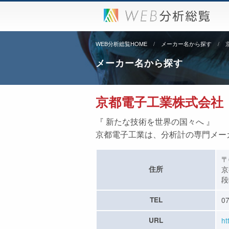
WEB分析総覧HOME
メーカー名から探す
メーカー名から探す
京都電子工業株式会社
『 新たな技術を世界の国々へ 』
京都電子工業は、分析計の専門メー
〒
住所
京
段
TEL
07
URL
ht