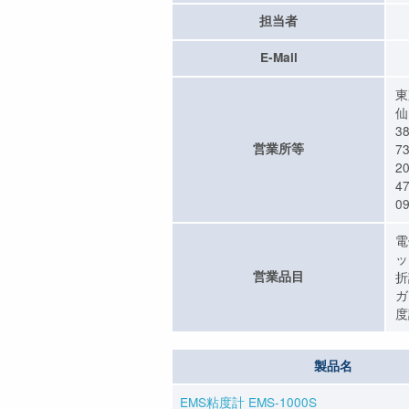
担当者
E-Mail
東
仙
3
営業所等
7
2
4
09
電
ッ
営業品目
折
ガ
度
製品名
EMS粘度計 EMS-1000S