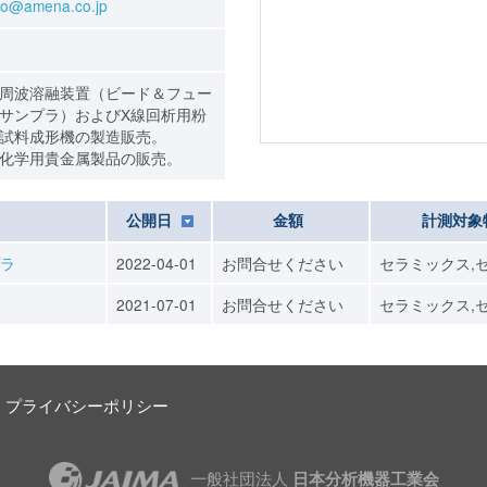
fo@amena.co.jp
周波溶融装置（ビード＆フュー
サンプラ）およびX線回析用粉
試料成形機の製造販売。
化学用貴金属製品の販売。
公開日
金額
計測対象
プラ
2022-04-01
お問合せください
セラミックス,
2021-07-01
お問合せください
セラミックス,
プライバシーポリシー
一般社団法人
日本分析機器工業会