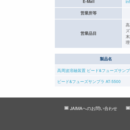
E-Mail
in
営業所等
高
ズ
営業品目
末
理
製品名
高周波溶融装置 ビード&フューズサン
ビード&フューズサンプラ AT-5500
JAIMAへのお問い合わせ