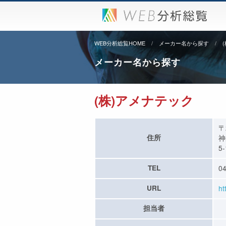
WEB分析総覧HOME
メーカー名から探す
メーカー名から探す
(株)アメナテック
〒
住所
神
5
TEL
04
URL
ht
担当者