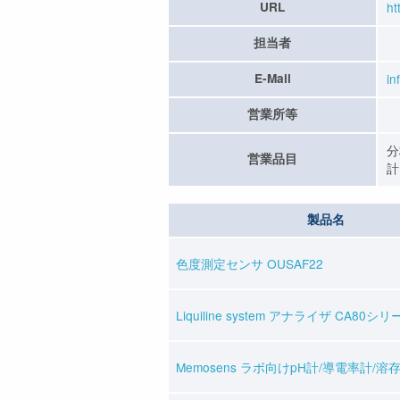
URL
ht
担当者
E-Mail
in
営業所等
分
営業品目
計
製品名
色度測定センサ OUSAF22
Liquiline system アナライザ CA80シ
Memosens ラボ向けpH計/導電率計/溶