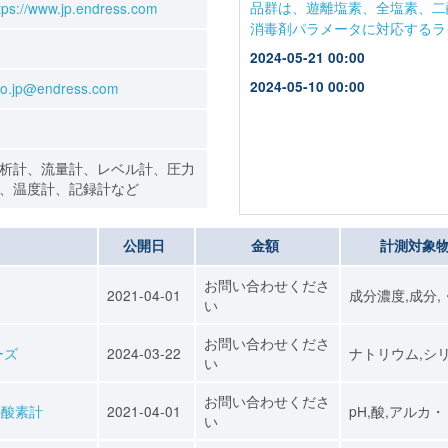
tps://www.jp.endress.com
fo.jp@endress.com
析計、流量計、レベル計、圧力
、温度計、記録計など
公開日
金額
計測対象
お問い合わせくださ
2021-04-01
成分濃度,成分,
い
お問い合わせくださ
リーズ
2024-03-22
ナトリウム,シ
い
お問い合わせくださ
存酸素計
2021-04-01
pH,酸,アルカ
い