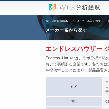
WEB分析総覧HOME
メーカー名から探す
メーカー名から探す
エンドレスハウザー ジ
Endress+Hauserは、ラボ
おいて実績ある企業です。私たちは
を提供することにより、製品品質お
〒
住所
東
号
TEL
03