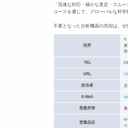
「迅速な対応・確かな査定・スムー
ユースを通じて、グローバルな科学
不要となった分析機器の売却は、ぜ
〒
住所
東
茶
TEL
03
URL
ht
担当者
吉
E-Mail
li
営業所等
東
中
営業品目
り